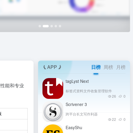
APP
日榜
周榜
月榜
tagLyst Next
异性能和专业
标签式资料文件收集管理软件
26
0
Scrivener 3
版
跨平台长文写作利器
22
0
EasyShu